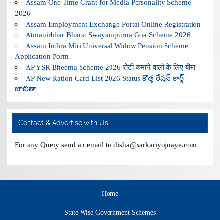
Assam One Time Grant for Media Personality Scheme
2026
Assam Employment Exchange Portal Online Registration
Atmanirbhar Bharat Swayampurna Goa Scheme 2026
Assam Indira Miri Universal Widow Pension Scheme
Application Form
AP YSR Bheema Scheme 2026 रोटी कमाने वालों के लिए बीमा
AP New Ration Card List 2026 Status కొత్త రేషన్ కార్డ్
జాబితా
Contact & Advertise with Us
For any Query send an email to disha@sarkariyojnaye.com
Home
State Wise Government Schemes