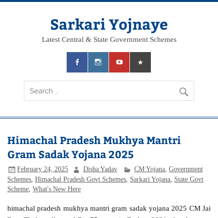
Skip
to
content
Sarkari Yojnaye
Latest Central & State Government Schemes
Himachal Pradesh Mukhya Mantri
Gram Sadak Yojana 2025
February 24, 2025
Disha Yadav
CM Yojana
,
Government
Schemes
,
Himachal Pradesh Govt Schemes
,
Sarkari Yojana
,
State Govt
Scheme
,
What's New Here
himachal pradesh mukhya mantri gram sadak yojana 2025 CM Jai