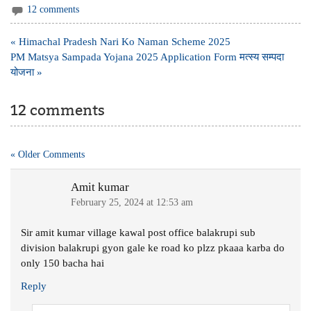
12 comments
Post
« Himachal Pradesh Nari Ko Naman Scheme 2025
navigation
PM Matsya Sampada Yojana 2025 Application Form मत्स्य सम्पदा
योजना »
12 comments
« Older Comments
Amit kumar
February 25, 2024 at 12:53 am
Sir amit kumar village kawal post office balakrupi sub
division balakrupi gyon gale ke road ko plzz pkaaa karba do
only 150 bacha hai
Reply