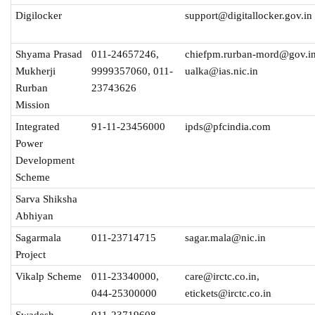
Digilocker
support@digitallocker.gov.in
Shyama Prasad
011-24657246,
chiefpm.rurban-mord@gov.in
Mukherji
9999357060, 011-
ualka@ias.nic.in
Rurban
23743626
Mission
Integrated
91-11-23456000
ipds@pfcindia.com
Power
Development
Scheme
Sarva Shiksha
Abhiyan
Sagarmala
011-23714715
sagar.mala@nic.in
Project
Vikalp Scheme
011-23340000,
care@irctc.co.in,
044-25300000
etickets@irctc.co.in
Swadesh
011-23719608,