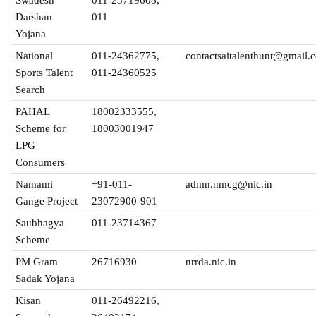
Darshan
011
Yojana
National
011-24362775,
contactsaitalenthunt@gmail.
Sports Talent
011-24360525
Search
PAHAL
18002333555,
Scheme for
18003001947
LPG
Consumers
Namami
+91-011-
admn.nmcg@nic.in
Gange Project
23072900-901
Saubhagya
011-23714367
Scheme
PM Gram
26716930
nrrda.nic.in
Sadak Yojana
Kisan
011-26492216,