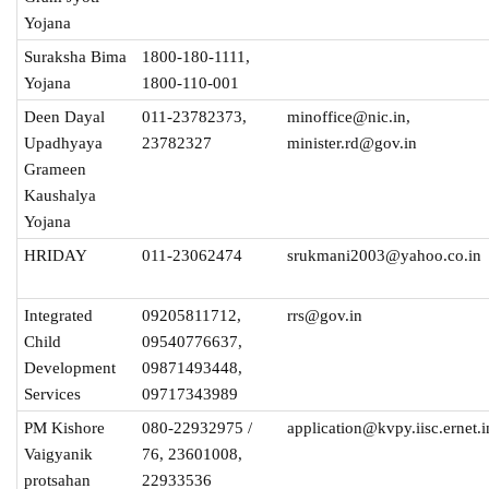
Yojana
Suraksha Bima
1800-180-1111,
Yojana
1800-110-001
Deen Dayal
011-23782373,
minoffice@nic.in,
Upadhyaya
23782327
minister.rd@gov.in
Grameen
Kaushalya
Yojana
HRIDAY
011-23062474
srukmani2003@yahoo.co.in
Integrated
09205811712,
rrs@gov.in
Child
09540776637,
Development
09871493448,
Services
09717343989
PM Kishore
080-22932975 /
application@kvpy.iisc.ernet.i
Vaigyanik
76, 23601008,
protsahan
22933536