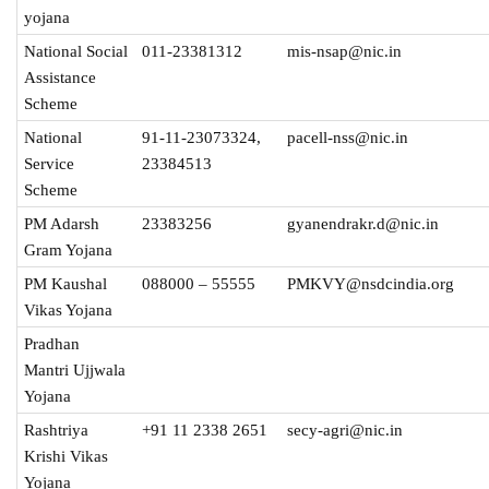
yojana
National Social
011-23381312
mis-nsap@nic.in
Assistance
Scheme
National
91-11-23073324,
pacell-nss@nic.in
Service
23384513
Scheme
PM Adarsh
23383256
gyanendrakr.d@nic.in
Gram Yojana
PM Kaushal
088000 – 55555
PMKVY@nsdcindia.org
Vikas Yojana
Pradhan
Mantri Ujjwala
Yojana
Rashtriya
+91 11 2338 2651
secy-agri@nic.in
Krishi Vikas
Yojana