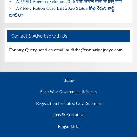
AP YSR Bheema Scheme 2026 रोटी कमाने वालों के लिए बीमा
AP New Ration Card List 2026 Status కొత్త రేషన్ కార్డ్
జాబితా
Contact & Advertise with Us
For any Query send an email to disha@sarkariyojnaye.com
Home
State Wise Government Schemes
Registration for Latest Govt Schemes
Jobs & Education
Rojgar Mela