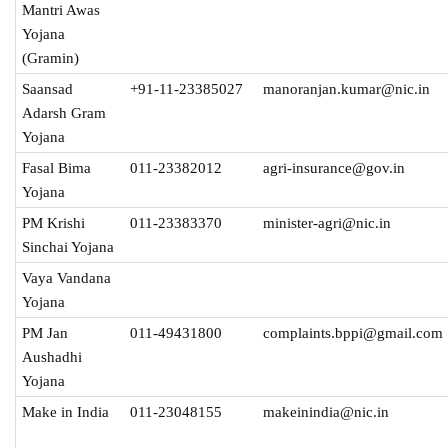
Mantri Awas
Yojana
(Gramin)
Saansad
+91-11-23385027
manoranjan.kumar@nic.in
Adarsh Gram
Yojana
Fasal Bima
011-23382012
agri-insurance@gov.in
Yojana
PM Krishi
011-23383370
minister-agri@nic.in
Sinchai Yojana
Vaya Vandana
Yojana
PM Jan
011-49431800
complaints.bppi@gmail.com
Aushadhi
Yojana
Make in India
011-23048155
makeinindia@nic.in