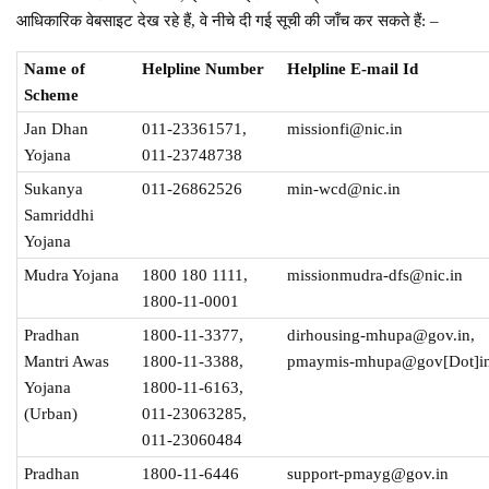
आधिकारिक वेबसाइट देख रहे हैं, वे नीचे दी गई सूची की जाँच कर सकते हैं: –
Name of
Helpline Number
Helpline E-mail Id
Scheme
Jan Dhan
011-23361571,
missionfi@nic.in
Yojana
011-23748738
Sukanya
011-26862526
min-wcd@nic.in
Samriddhi
Yojana
Mudra Yojana
1800 180 1111,
missionmudra-dfs@nic.in
1800-11-0001
Pradhan
1800-11-3377,
dirhousing-mhupa@gov.in,
Mantri Awas
1800-11-3388,
pmaymis-mhupa@gov[Dot]i
Yojana
1800-11-6163,
(Urban)
011-23063285,
011-23060484
Pradhan
1800-11-6446
support-pmayg@gov.in