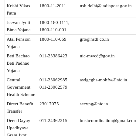
Krishi Vikas
1800-11-2011
nsh.delhi@indiapost.gov.in
Patra
Jeevan Jyoti
1800-180-1111,
Bima Yojana
1800-110-001
Atal Pension
1800-110-069
gro@nsdl.co.in
Yojana
Beti Bachao
011-23386423
nic-mwcd@gov.in
Beti Padhao
Yojana
Central
011-23062985,
asdgcghs-mohfw@nic.in
Government
011-23062579
Health Scheme
Direct Benefit
23017075
secypg@nic.in
Transfer
Deen Dayayl
011-24362215
boshcoordination@gmail.co
Upadhyaya
Gram Jyoti