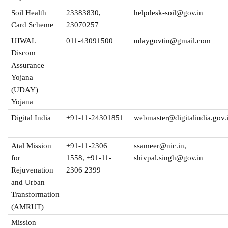
Soil Health
23383830,
helpdesk-soil@gov.in
Card Scheme
23070257
UJWAL
011-43091500
udaygovtin@gmail.com
Discom
Assurance
Yojana
(UDAY)
Yojana
Digital India
+91-11-24301851
webmaster@digitalindia.gov.
Atal Mission
+91-11-2306
ssameer@nic.in,
for
1558, +91-11-
shivpal.singh@gov.in
Rejuvenation
2306 2399
and Urban
Transformation
(AMRUT)
Mission