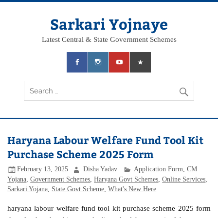
Skip
to
content
Sarkari Yojnaye
Latest Central & State Government Schemes
Haryana Labour Welfare Fund Tool Kit
Purchase Scheme 2025 Form
February 13, 2025
Disha Yadav
Application Form
,
CM
Yojana
,
Government Schemes
,
Haryana Govt Schemes
,
Online Services
,
Sarkari Yojana
,
State Govt Scheme
,
What's New Here
haryana labour welfare fund tool kit purchase scheme 2025 form