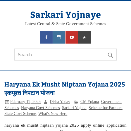
Skip
to
content
Sarkari Yojnaye
Latest Central & State Government Schemes
Haryana Ek Musht Niptaan Yojana 2025
एकमुश्त निपटान योजना
February 11, 2025
Disha Yadav
CM Yojana
,
Government
Schemes
,
Haryana Govt Schemes
,
Sarkari Yojana
,
Scheme for Farmers
,
State Govt Scheme
,
What's New Here
haryana ek musht niptaan yojana 2025 apply online application