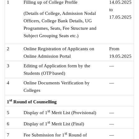
1
Filling up of College Profile
14.05.2025
to
(Details of College, Admission Nodal
17.05.2025
Officers, College Bank Details, UG
Programmes, Seats, Fee Structure and
Subject Grouping Seats etc.)
2
Online Registration of Applicants on
From
Online Admission Portal
19.05.2025
3
Editing of Application form by the
—
Students (OTP based)
4
Online Documents Verification by
—
Colleges
st
1
Round of Counselling
st
5
—
Display of 1
Merit List (Provisional)
st
6
—
Display of 1
Merit List (Final)
st
7
—
Fee Submission for 1
Round of