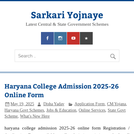
Skip
to
content
Sarkari Yojnaye
Latest Central & State Government Schemes
Haryana College Admission 2025-26
Online Form
May 19, 2025
Disha Yadav
Application Form
,
CM Yojana
,
Haryana Govt Schemes
,
Jobs & Education
,
Online Services
,
State Govt
Scheme
,
What's New Here
haryana college admission 2025-26 online form Registration /