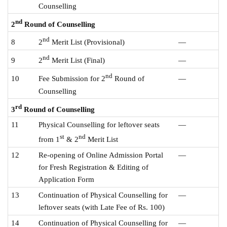
Counselling
nd
2
Round of Counselling
nd
8
—
2
Merit List (Provisional)
nd
9
—
2
Merit List (Final)
nd
10
—
Fee Submission for 2
Round of
Counselling
rd
3
Round of Counselling
11
Physical Counselling for leftover seats
—
st
nd
from 1
& 2
Merit List
12
Re-opening of Online Admission Portal
—
for Fresh Registration & Editing of
Application Form
13
Continuation of Physical Counselling for
—
leftover seats (with Late Fee of Rs. 100)
14
Continuation of Physical Counselling for
—