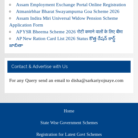
Assam Employment Exchange Portal Online Registration
Atmanirbhar Bharat Swayampurna Goa Scheme 2026
Assam Indira Miri Universal Widow Pension Scheme
Application Form
AP YSR Bheema Scheme 2026 रोटी कमाने वालों के लिए बीमा
AP New Ration Card List 2026 Status కొత్త రేషన్ కార్డ్
జాబితా
Contact & Advertise with Us
For any Query send an email to disha@sarkariyojnaye.com
Home
State Wise Government Schemes
Registration for Latest Govt Schemes