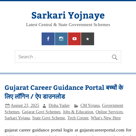
Skip
to
content
Sarkari Yojnaye
Latest Central & State Government Schemes
Gujarat Career Guidance Portal बच्चों के
लिए लॉगिन / ऐप डाउनलोड
August 23, 2025
Disha Yadav
CM Yojana
,
Government
Schemes
,
Gujarat Govt Schemes
,
Jobs & Education
,
Online Services
,
Sarkari Yojana
,
State Govt Scheme
,
Tech Corner
,
What's New Here
gujarat career guidance portal login at gujaratcareerportal.com for