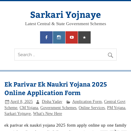
Skip
to
content
Sarkari Yojnaye
Latest Central & State Government Schemes
Ek Parivar Ek Naukri Yojana 2025
Online Application Form
April 8, 2025
Disha Yadav
Application Form
,
Central Govt
Scheme
,
CM Yojana
,
Government Schemes
,
Online Services
,
PM Yojana
,
Sarkari Yojnaye
,
What's New Here
ek parivar ek naukri yojana 2025 form apply online up one family