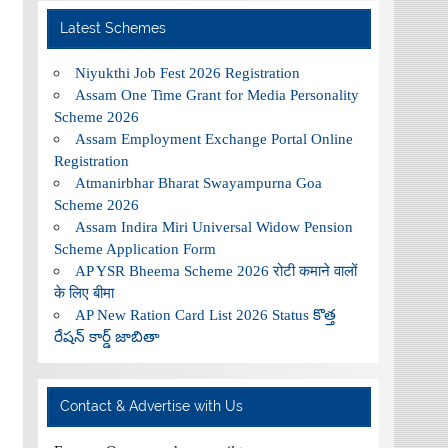
Latest Schemes
Niyukthi Job Fest 2026 Registration
Assam One Time Grant for Media Personality
Scheme 2026
Assam Employment Exchange Portal Online
Registration
Atmanirbhar Bharat Swayampurna Goa
Scheme 2026
Assam Indira Miri Universal Widow Pension
Scheme Application Form
AP YSR Bheema Scheme 2026 रोटी कमाने वालों
के लिए बीमा
AP New Ration Card List 2026 Status కొత్త
రేషన్ కార్డ్ జాబితా
Contact & Advertise with Us