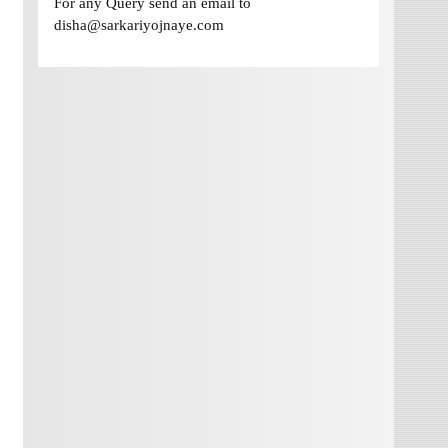
For any Query send an email to
disha@sarkariyojnaye.com