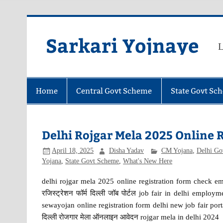
Skip
to
content
Sarkari Yojnaye
L
Home
Central Govt Scheme
State Govt Sc
Delhi Rojgar Mela 2025 Online Regi
April 18, 2025
Disha Yadav
CM Yojana
,
Delhi Go
Yojana
,
State Govt Scheme
,
What's New Here
delhi rojgar mela 2025 online registration form check em
रजिस्ट्रेशन फॉर्म दिल्ली जॉब पोर्टल job fair in delhi empl
sewayojan online registration form delhi new job fair portal
दिल्ली रोजगार मेला ऑनलाइन आवेदन rojgar mela in delhi 2024