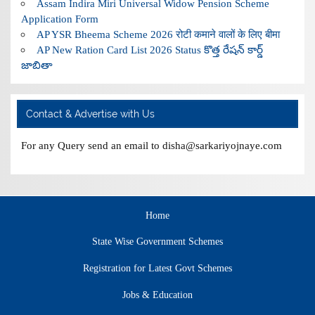
Assam Indira Miri Universal Widow Pension Scheme
Application Form
AP YSR Bheema Scheme 2026 रोटी कमाने वालों के लिए बीमा
AP New Ration Card List 2026 Status కొత్త రేషన్ కార్డ్
జాబితా
Contact & Advertise with Us
For any Query send an email to disha@sarkariyojnaye.com
Home
State Wise Government Schemes
Registration for Latest Govt Schemes
Jobs & Education