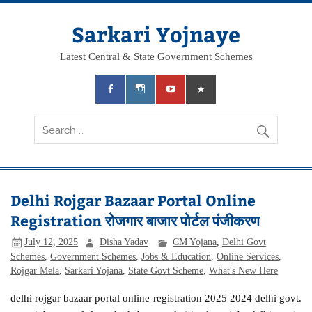
Skip
to
content
Sarkari Yojnaye
Latest Central & State Government Schemes
Delhi Rojgar Bazaar Portal Online
Registration रोजगार बाजार पोर्टल पंजीकरण
July 12, 2025
Disha Yadav
CM Yojana
,
Delhi Govt
Schemes
,
Government Schemes
,
Jobs & Education
,
Online Services
,
Rojgar Mela
,
Sarkari Yojana
,
State Govt Scheme
,
What's New Here
delhi rojgar bazaar portal online registration 2025 2024 delhi govt.