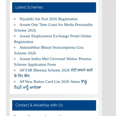
Latest Schemes
Niyukthi Job Fest 2026 Registration
Assam One Time Grant for Media Personality
Scheme 2026
Assam Employment Exchange Portal Online
Registration
Atmanirbhar Bharat Swayampurna Goa
Scheme 2026
Assam Indira Miri Universal Widow Pension
Scheme Application Form
AP YSR Bheema Scheme 2026 रोटी कमाने वालों
के लिए बीमा
AP New Ration Card List 2026 Status కొత్త
రేషన్ కార్డ్ జాబితా
Contact & Advertise with Us