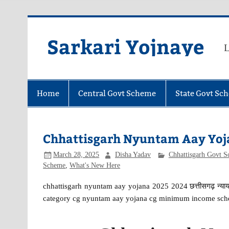
Skip
to
content
Sarkari Yojnaye
L
Home
Central Govt Scheme
State Govt Sc
Chhattisgarh Nyuntam Aay Yojana 
March 28, 2025
Disha Yadav
Chhattisgarh Govt 
Scheme
,
What's New Here
chhattisgarh nyuntam aay yojana 2025 2024 छत्तीसगढ़ न्य
category cg nyuntam aay yojana cg minimum income sc