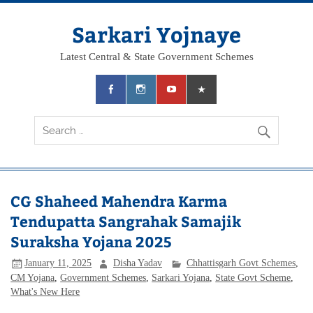
Skip
to
content
Sarkari Yojnaye
Latest Central & State Government Schemes
CG Shaheed Mahendra Karma
Tendupatta Sangrahak Samajik
Suraksha Yojana 2025
January 11, 2025
Disha Yadav
Chhattisgarh Govt Schemes
,
CM Yojana
,
Government Schemes
,
Sarkari Yojana
,
State Govt Scheme
,
What's New Here