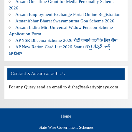
Assam One Time Grant for Media Personality Scheme
2026
Assam Employment Exchange Portal Online Registration
Atmanirbhar Bharat Swayampurna Goa Scheme 2026
Assam Indira Miri Universal Widow Pension Scheme
Application Form
AP YSR Bheema Scheme 2026 रोटी कमाने वालों के लिए बीमा
AP New Ration Card List 2026 Status కొత్త రేషన్ కార్డ్
జాబితా
Contact & Advertise with Us
For any Query send an email to disha@sarkariyojnaye.com
Home
State Wise Government Schemes