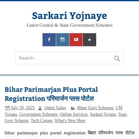
Skip
to
content
Sarkari Yojnaye
Latest Central & State Government Schemes
Bihar Parimarjan Plus Portal
Registration परिमार्जन प्लस पोर्टल
July 19, 2025
Oshin Yadav
Bihar Govt Schemes
,
CM
Yojana
,
Government Schemes
,
Online Services
,
Sarkari Yojana
,
State
Govt Scheme
,
Tech Corner
,
What's New Here
bihar parimarjan plus portal registration बिहार परिमार्जन प्लस पोर्टल