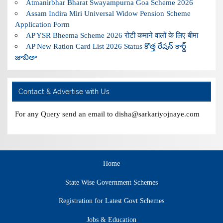
Atmanirbhar Bharat Swayampurna Goa Scheme 2026
Assam Indira Miri Universal Widow Pension Scheme
Application Form
AP YSR Bheema Scheme 2026 रोटी कमाने वालों के लिए बीमा
AP New Ration Card List 2026 Status కొత్త రేషన్ కార్డ్
జాబితా
Contact & Advertise with Us
For any Query send an email to disha@sarkariyojnaye.com
Home
State Wise Government Schemes
Registration for Latest Govt Schemes
Jobs & Education