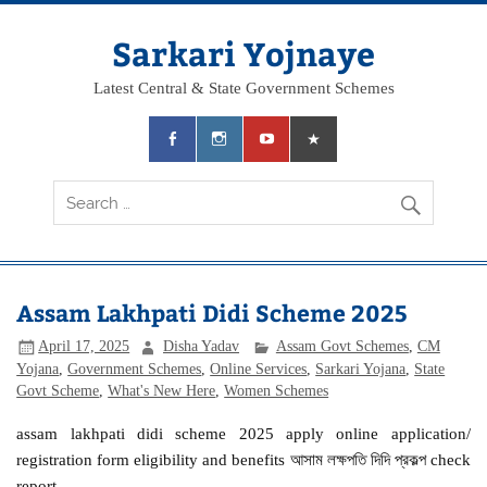
Skip
to
content
Sarkari Yojnaye
Latest Central & State Government Schemes
Assam Lakhpati Didi Scheme 2025
April 17, 2025
Disha Yadav
Assam Govt Schemes
,
CM
Yojana
,
Government Schemes
,
Online Services
,
Sarkari Yojana
,
State
Govt Scheme
,
What's New Here
,
Women Schemes
assam lakhpati didi scheme 2025 apply online application/
registration form eligibility and benefits আসাম লক্ষপতি দিদি প্রকল্প check
report