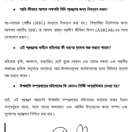
আমি কীভাবে আসাম লক্ষপতি দিদি প্রকল্পের জন্য নিবন্ধন করব?
স্ব-সহায়ক গোষ্ঠীর (SHG) মাধ্যমে নিবন্ধন করা হয়। বিস্তারিত নির্দেশনার জন্য
আপনার স্থানীয় SHG বা আসাম রাজ্য গ্রামীণ জীবিকা মিশন (ASRLM)-এর সাথে
যোগাযোগ করুন।
এই প্রকল্পের অধীনে মহিলারা কী ধরণের ব্যবসা শুরু করতে পারেন?
মহিলারা কৃষি, পশুপালন, হস্তশিল্প, ছোট খুচরা দোকান এবং তাদের দক্ষতা এবং স্থানীয়
বাজারের চাহিদা অনুসারে অন্যান্য আয়-উৎপাদনমূলক কার্যকলাপের মতো বিভিন্ন ব্যবসা
শুরু করতে পারেন।
উপজাতি সম্প্রদায়ের মহিলাদের কি কোনও নির্দিষ্ট অগ্রাধিকার দেওয়া হয়?
হ্যাঁ, এই প্রকল্পে প্রায়শই উপজাতি সম্প্রদায়ের মহিলাদের সহায়তা করার বিধান
অন্তর্ভুক্ত থাকে, যাতে তাদের ক্ষমতায়ন এবং আর্থিক উন্নয়নের জন্য সম্পদ এবং
সুযোগের অ্যাক্সেস নিশ্চিত করা যায়।