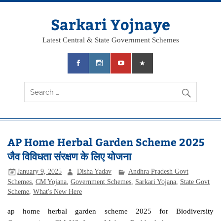
Skip
to
content
Sarkari Yojnaye
Latest Central & State Government Schemes
AP Home Herbal Garden Scheme 2025
जैव विविधता संरक्षण के लिए योजना
January 9, 2025
Disha Yadav
Andhra Pradesh Govt
Schemes
,
CM Yojana
,
Government Schemes
,
Sarkari Yojana
,
State Govt
Scheme
,
What's New Here
ap home herbal garden scheme 2025 for Biodiversity