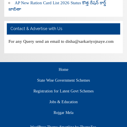
AP New Ration Card List 2026 Status కొత్త రేషన్ కార్డ్
జాబితా
Contact & Advertise with Us
For any Query send an email to disha@sarkariyojnaye.com
Home
State Wise Government Schemes
Registration for Latest Govt Schemes
Jobs & Education
Rojgar Mela
WordPress Theme: Smartline by ThemeZee.