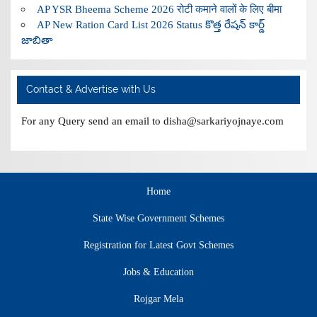
AP YSR Bheema Scheme 2026 रोटी कमाने वालों के लिए बीमा
AP New Ration Card List 2026 Status కొత్త రేషన్ కార్డ్
జాబితా
Contact & Advertise with Us
For any Query send an email to disha@sarkariyojnaye.com
Home
State Wise Government Schemes
Registration for Latest Govt Schemes
Jobs & Education
Rojgar Mela