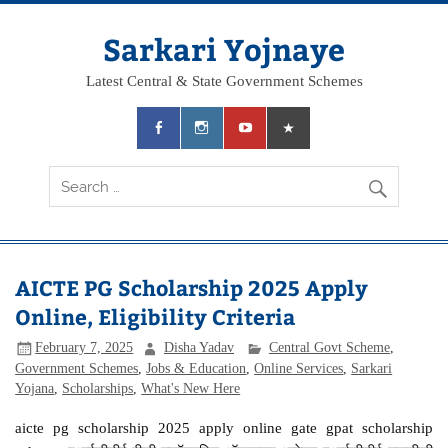
Skip
to
content
Sarkari Yojnaye
Latest Central & State Government Schemes
AICTE PG Scholarship 2025 Apply
Online, Eligibility Criteria
February 7, 2025
Disha Yadav
Central Govt Scheme
,
Government Schemes
,
Jobs & Education
,
Online Services
,
Sarkari
Yojana
,
Scholarships
,
What's New Here
aicte pg scholarship 2025 apply online gate gpat scholarship