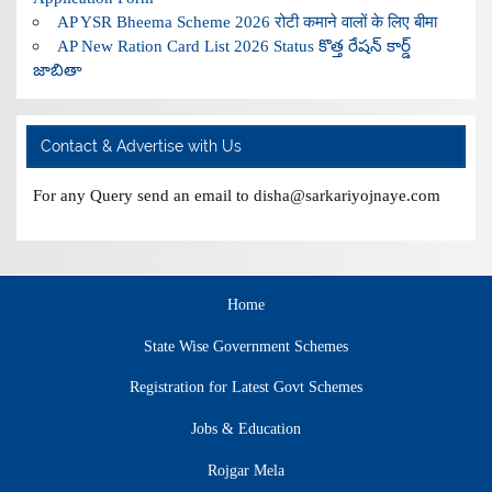
AP YSR Bheema Scheme 2026 रोटी कमाने वालों के लिए बीमा
AP New Ration Card List 2026 Status కొత్త రేషన్ కార్డ్
జాబితా
Contact & Advertise with Us
For any Query send an email to disha@sarkariyojnaye.com
Home
State Wise Government Schemes
Registration for Latest Govt Schemes
Jobs & Education
Rojgar Mela