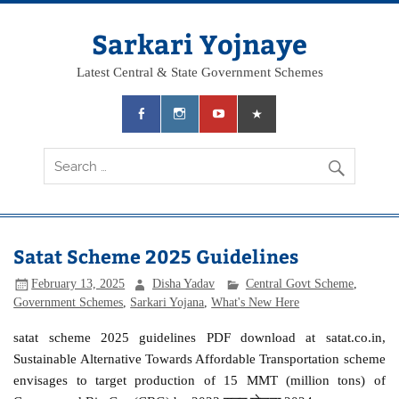
Skip
to
content
Sarkari Yojnaye
Latest Central & State Government Schemes
Satat Scheme 2025 Guidelines
February 13, 2025
Disha Yadav
Central Govt Scheme
,
Government Schemes
,
Sarkari Yojana
,
What's New Here
satat scheme 2025 guidelines PDF download at satat.co.in,
Sustainable Alternative Towards Affordable Transportation scheme
envisages to target production of 15 MMT (million tons) of