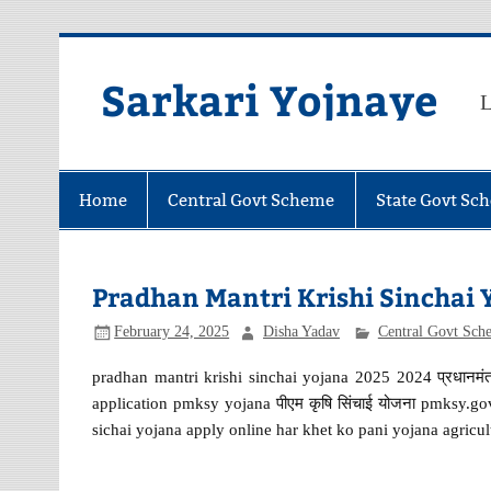
Skip
to
content
Sarkari Yojnaye
L
Home
Central Govt Scheme
State Govt Sc
Pradhan Mantri Krishi Sinchai Yoj
February 24, 2025
Disha Yadav
Central Govt Sch
pradhan mantri krishi sinchai yojana 2025 2024 प्रधानमंत
application pmksy yojana पीएम कृषि सिंचाई योजना pmksy.go
sichai yojana apply online har khet ko pani yojana agricu