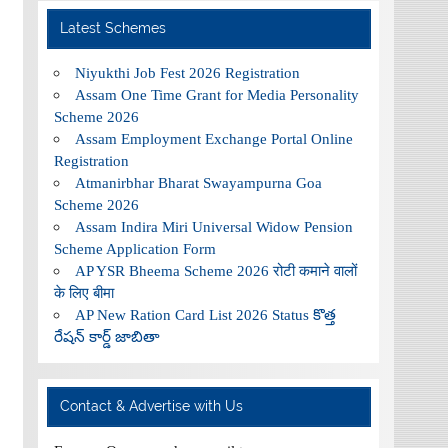
Latest Schemes
Niyukthi Job Fest 2026 Registration
Assam One Time Grant for Media Personality
Scheme 2026
Assam Employment Exchange Portal Online
Registration
Atmanirbhar Bharat Swayampurna Goa
Scheme 2026
Assam Indira Miri Universal Widow Pension
Scheme Application Form
AP YSR Bheema Scheme 2026 रोटी कमाने वालों
के लिए बीमा
AP New Ration Card List 2026 Status కొత్త
రేషన్ కార్డ్ జాబితా
Contact & Advertise with Us