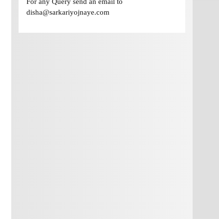
For any Query send an email to
disha@sarkariyojnaye.com