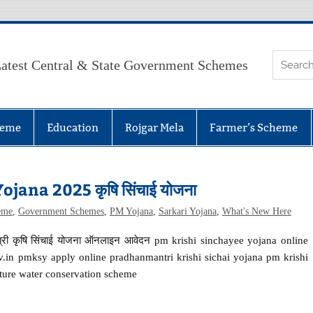
atest Central & State Government Schemes
heme
Education
Rojgar Mela
Farmer’s Scheme
ana 2025 कृषि सिंचाई योजना
eme
,
Government Schemes
,
PM Yojana
,
Sarkari Yojana
,
What's New Here
्री कृषि सिंचाई योजना ऑनलाइन आवेदन pm krishi sinchayee yojana online
v.in pmksy apply online pradhanmantri krishi sichai yojana pm krishi
lture water conservation scheme