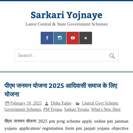
Skip
to
content
Sarkari Yojnaye
Latest Central & State Government Schemes
पीएम जनमन योजना 2025 आदिवासी समाज के लिए
योजना
February 10, 2025
Disha Yadav
Central Govt Scheme
,
Government Schemes
,
PM Yojana
,
Sarkari Yojana
,
What's New Here
पीएम जनमन योजना 2025 pm pvtg scheme apply online pm janman
yojana application/ registration form pm janjati yojana objective