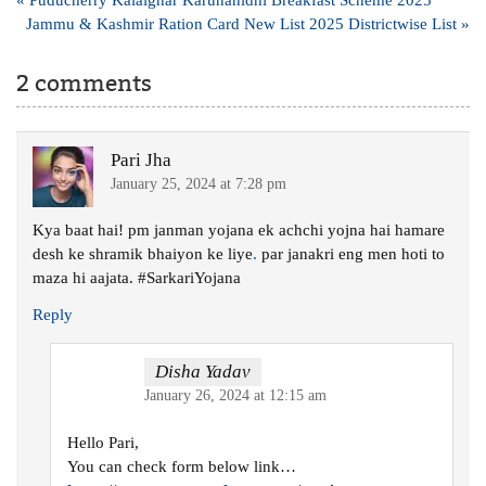
navigation
Jammu & Kashmir Ration Card New List 2025 Districtwise List »
2 comments
Pari Jha
January 25, 2024 at 7:28 pm
Kya baat hai! pm janman yojana ek achchi yojna hai hamare
desh ke shramik bhaiyon ke liye
.
par janakri eng men hoti to
maza hi aajata. #SarkariYojana
Reply
Disha Yadav
January 26, 2024 at 12:15 am
Hello Pari,
You can check form below link…