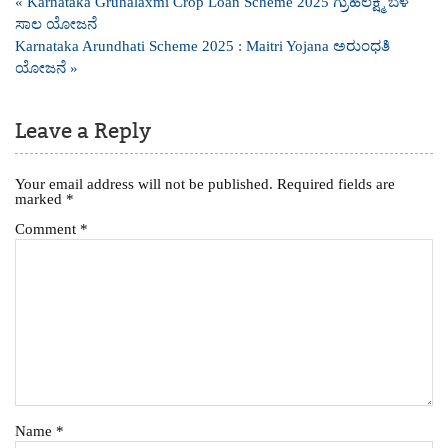
Post
« Karnataka Gruhalaxmi Crop Loan Scheme 2025 ಗ್ರುಹಲಕ್ಷ್ಮಿ ಬೆಳೆ
navigation
ಸಾಲ ಯೋಜನೆ
Karnataka Arundhati Scheme 2025 : Maitri Yojana ಅರುಂಧತಿ
ಯೋಜನೆ »
Leave a Reply
Your email address will not be published.
Required fields are
marked
*
Comment
*
Name
*