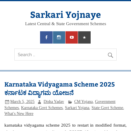
Skip
to
content
Sarkari Yojnaye
Latest Central & State Government Schemes
Karnataka Vidyagama Scheme 2025
ಕರ್ನಾಟಕ ವಿದ್ಯಾಗಮ ಯೋಜನೆ
March 5, 2025
Disha Yadav
CM Yojana
,
Government
Schemes
,
Karnataka Govt Schemes
,
Sarkari Yojana
,
State Govt Scheme
,
What's New Here
karnataka vidyagama scheme 2025 to restart in modified format,