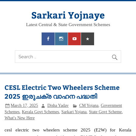
Skip
to
content
Sarkari Yojnaye
Latest Central & State Government Schemes
CESL Electric Two Wheelers Scheme
2025 ഇരുചക്ര വാഹന പദ്ധതി
March 17, 2025
Disha Yadav
CM Yojana
,
Government
Schemes
,
Kerala Govt Schemes
,
Sarkari Yojana
,
State Govt Scheme
,
What's New Here
cesl electric two wheelers scheme 2025 (E2W) for Kerala