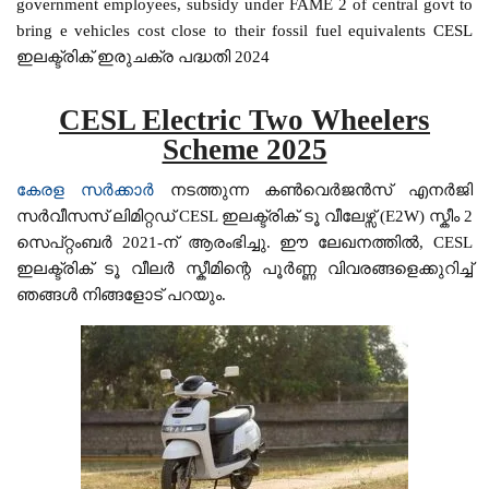
government employees, subsidy under FAME 2 of central govt to
bring e vehicles cost close to their fossil fuel equivalents CESL
ഇലക്ട്രിക് ഇരുചക്ര പദ്ധതി 2024
CESL Electric Two Wheelers
Scheme 2025
കേരള സർക്കാർ
നടത്തുന്ന കൺവെർജൻസ് എനർജി
സർവീസസ് ലിമിറ്റഡ് CESL ഇലക്ട്രിക് ടൂ വീലേഴ്സ് (E2W) സ്കീം 2
സെപ്റ്റംബർ 2021-ന് ആരംഭിച്ചു. ഈ ലേഖനത്തിൽ, CESL
ഇലക്ട്രിക് ടൂ വീലർ സ്കീമിന്റെ പൂർണ്ണ വിവരങ്ങളെക്കുറിച്ച്
ഞങ്ങൾ നിങ്ങളോട് പറയും.