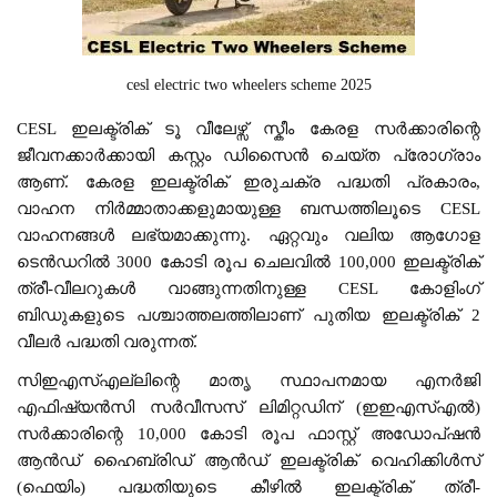
cesl electric two wheelers scheme 2025
CESL ഇലക്ട്രിക് ടൂ വീലേഴ്സ് സ്കീം കേരള സർക്കാരിന്റെ
ജീവനക്കാർക്കായി കസ്റ്റം ഡിസൈൻ ചെയ്ത പ്രോഗ്രാം
ആണ്. കേരള ഇലക്ട്രിക് ഇരുചക്ര പദ്ധതി പ്രകാരം,
വാഹന നിർമ്മാതാക്കളുമായുള്ള ബന്ധത്തിലൂടെ CESL
വാഹനങ്ങൾ ലഭ്യമാക്കുന്നു. ഏറ്റവും വലിയ ആഗോള
ടെൻഡറിൽ 3000 കോടി രൂപ ചെലവിൽ 100,000 ഇലക്ട്രിക്
ത്രീ-വീലറുകൾ വാങ്ങുന്നതിനുള്ള CESL കോളിംഗ്
ബിഡുകളുടെ പശ്ചാത്തലത്തിലാണ് പുതിയ ഇലക്ട്രിക് 2
വീലർ പദ്ധതി വരുന്നത്.
സിഇഎസ്എല്ലിന്റെ മാതൃ സ്ഥാപനമായ എനർജി
എഫിഷ്യൻസി സർവീസസ് ലിമിറ്റഡിന് (ഇഇഎസ്എൽ)
സർക്കാരിന്റെ 10,000 കോടി രൂപ ഫാസ്റ്റ് അഡോപ്ഷൻ
ആൻഡ് ഹൈബ്രിഡ് ആൻഡ് ഇലക്ട്രിക് വെഹിക്കിൾസ്
(ഫെയിം) പദ്ധതിയുടെ കീഴിൽ ഇലക്ട്രിക് ത്രീ-