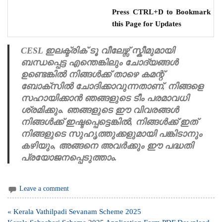
Press CTRL+D to Bookmark
this Page for Updates
CESL ഇലക്ട്രിക് ടൂ വീലേഴ്സ് സ്കീമുമായി
ബന്ധപ്പെട്ട എന്തെങ്കിലും ചോദ്യങ്ങൾ
ഉണ്ടെങ്കിൽ നിങ്ങൾക്ക് താഴെ കമന്റ്
ബോക്സിൽ ചോദിക്കാവുന്നതാണ്, നിങ്ങളെ
സഹായിക്കാൻ ഞങ്ങളുടെ ടീം പരമാവധി
ശ്രമിക്കും. ഞങ്ങളുടെ ഈ വിവരങ്ങൾ
നിങ്ങൾക്ക് ഇഷ്ടപ്പെട്ടെങ്കിൽ, നിങ്ങൾക്ക് ഇത്
നിങ്ങളുടെ സുഹൃത്തുക്കളുമായി പങ്കിടാനും
കഴിയും, അങ്ങനെ അവർക്കും ഈ പദ്ധതി
പ്രയോജനപ്പെടുത്താം.
Leave a comment
Post
« Kerala Vathilpadi Sevanam Scheme 2025
navigation